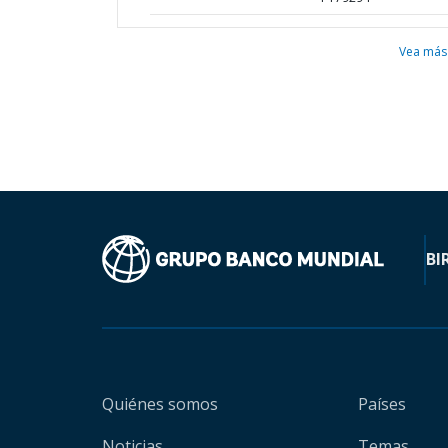
Vea más
BI
Quiénes somos
Países
Noticias
Temas