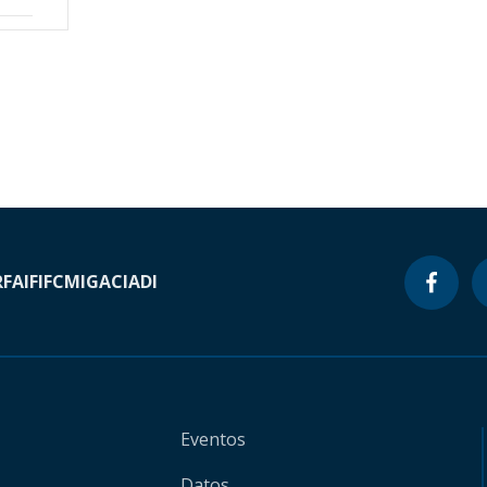
RF
AIF
IFC
MIGA
CIADI
Eventos
Datos