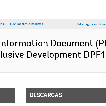
s (i)
Documentos e informes
Esta página en:
Espa
Information Document (PID
clusive Development DPF1 
DESCARGAS