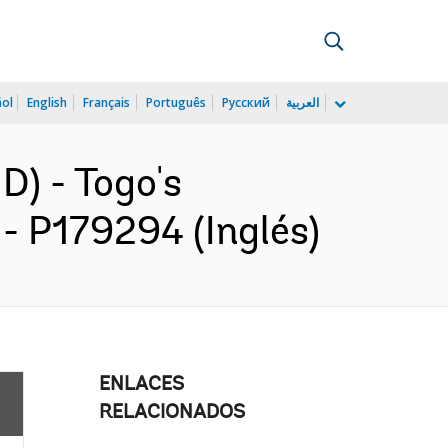
ñol
English
Français
Português
Русский
العربية
) - Togo's
- P179294 (Inglés)
ENLACES
RELACIONADOS