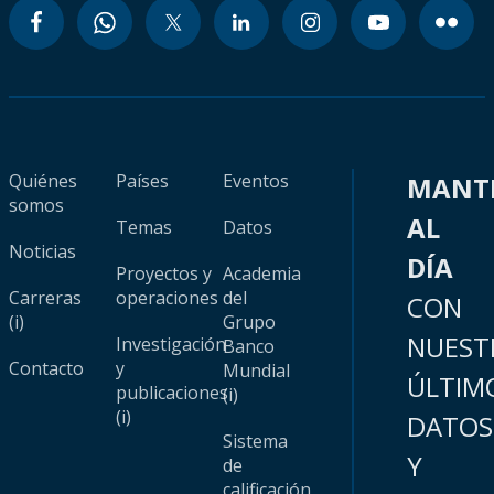
Quiénes
Países
Eventos
MANT
somos
AL
Temas
Datos
Noticias
DÍA
Proyectos y
Academia
Carreras
operaciones
del
CON
(i)
Grupo
NUEST
Investigación
Banco
Contacto
y
Mundial
ÚLTIM
publicaciones
(i)
(i)
DATOS
Sistema
Y
de
calificación