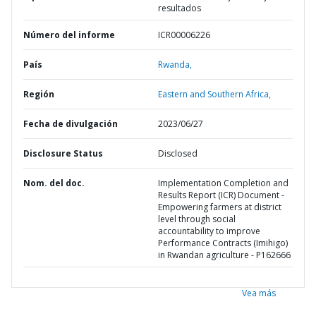
resultados
Número del informe
ICR00006226
País
Rwanda,
Región
Eastern and Southern Africa,
Fecha de divulgación
2023/06/27
Disclosure Status
Disclosed
Nom. del doc.
Implementation Completion and
Results Report (ICR) Document -
Empowering farmers at district
level through social
accountability to improve
Performance Contracts (Imihigo)
in Rwandan agriculture - P162666
Vea más