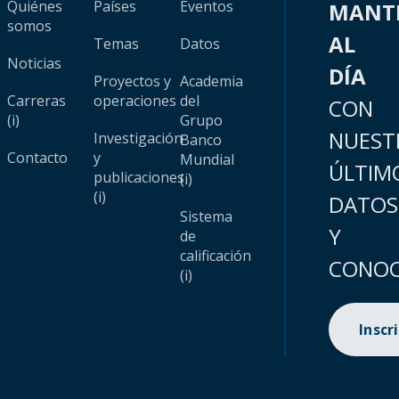
Quiénes
Países
Eventos
MANT
somos
AL
Temas
Datos
Noticias
DÍA
Proyectos y
Academia
Carreras
operaciones
del
CON
(i)
Grupo
NUEST
Investigación
Banco
Contacto
y
Mundial
ÚLTIM
publicaciones
(i)
(i)
DATOS
Sistema
Y
de
calificación
CONOC
(i)
Inscr