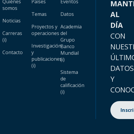
Quiénes
Países
Eventos
MANT
somos
AL
Temas
Datos
Noticias
DÍA
Proyectos y
Academia
Carreras
operaciones
del
CON
(i)
Grupo
NUEST
Investigación
Banco
Contacto
y
Mundial
ÚLTIM
publicaciones
(i)
(i)
DATOS
Sistema
Y
de
calificación
CONOC
(i)
Inscr