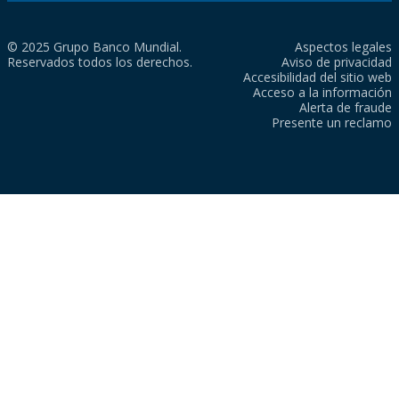
© 2025 Grupo Banco Mundial.
Aspectos legales
Reservados todos los derechos.
Aviso de privacidad
Accesibilidad del sitio web
Acceso a la información
Alerta de fraude
Presente un reclamo