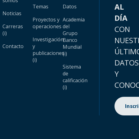
somos
AL
Temas
Datos
Noticias
DÍA
Proyectos y
Academia
Carreras
operaciones
del
CON
(i)
Grupo
NUEST
Investigación
Banco
Contacto
y
Mundial
ÚLTIM
publicaciones
(i)
(i)
DATOS
Sistema
Y
de
calificación
CONOC
(i)
Inscr