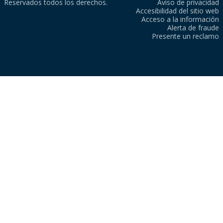
Reservados todos los derechos.
Aviso de privacidad
Accesibilidad del sitio web
Acceso a la información
Alerta de fraude
Presente un reclamo