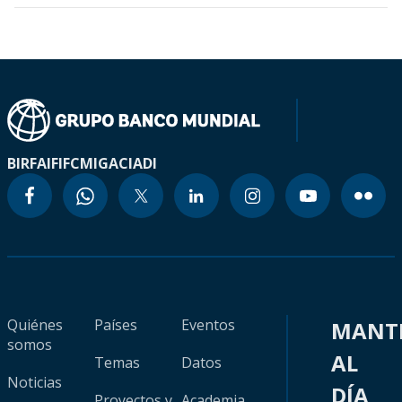
BIRF
AIF
IFC
MIGA
CIADI
Quiénes
Países
Eventos
MANT
somos
AL
Temas
Datos
Noticias
DÍA
Proyectos y
Academia