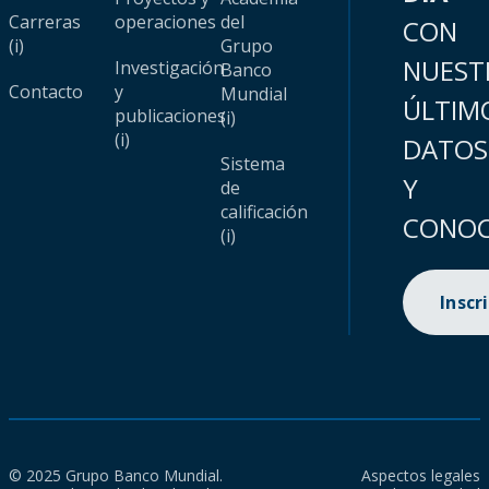
Carreras
operaciones
del
CON
(i)
Grupo
NUEST
Investigación
Banco
Contacto
y
Mundial
ÚLTIM
publicaciones
(i)
(i)
DATOS
Sistema
Y
de
calificación
CONOC
(i)
Inscr
© 2025 Grupo Banco Mundial.
Aspectos legales