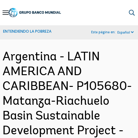
Skip
to
Main
ENTENDIENDO LA POBREZA
Esta página en:
Español
Navigation
Argentina - LATIN
AMERICA AND
CARIBBEAN- P105680-
Matanza-Riachuelo
Basin Sustainable
Development Project -