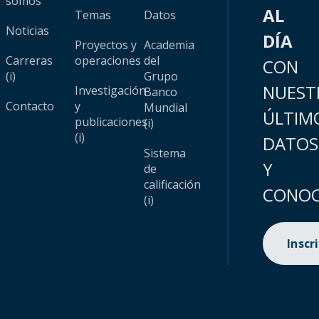
somos
AL
Temas
Datos
Noticias
DÍA
Proyectos y
Academia
Carreras
operaciones
del
CON
(i)
Grupo
NUEST
Investigación
Banco
Contacto
y
Mundial
ÚLTIM
publicaciones
(i)
(i)
DATOS
Sistema
Y
de
calificación
CONOC
(i)
Inscr