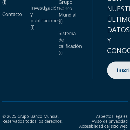
(i)
Grupo
NUEST
Investigación
Banco
Contacto
y
Mundial
ÚLTIM
publicaciones
(i)
(i)
DATOS
Sistema
Y
de
calificación
CONOC
(i)
Inscr
© 2025 Grupo Banco Mundial.
Aspectos legales
Reservados todos los derechos.
Aviso de privacidad
Accesibilidad del sitio web