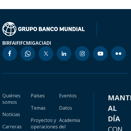
BIRF
AIF
IFC
MIGA
CIADI
Quiénes
Países
Eventos
MANT
somos
AL
Temas
Datos
Noticias
DÍA
Proyectos y
Academia
Carreras
operaciones
del
CON