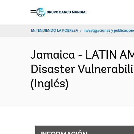
Skip
to
Main
ENTENDIENDO LA POBREZA
Investigaciones y publicacione
Navigation
Jamaica - LATIN 
Disaster Vulnerabil
(Inglés)