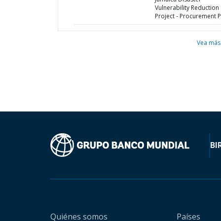
Vulnerability Reduction
Project - Procurement P
Vea más
BI
Quiénes somos
Países