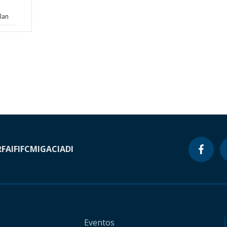
lan
RF
AIF
IFC
MIGA
CIADI
Eventos