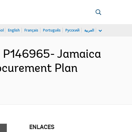
ñol
English
Français
Português
Русский
العربية
 P146965- Jamaica
rocurement Plan
ENLACES