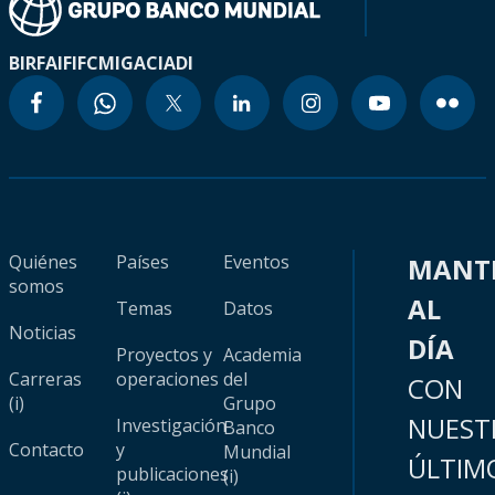
BIRF
AIF
IFC
MIGA
CIADI
Quiénes
Países
Eventos
MANT
somos
AL
Temas
Datos
Noticias
DÍA
Proyectos y
Academia
Carreras
operaciones
del
CON
(i)
Grupo
NUEST
Investigación
Banco
Contacto
y
Mundial
ÚLTIM
publicaciones
(i)