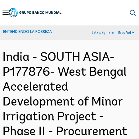
Skip
to
Main
ENTENDIENDO LA POBREZA
Esta página en:
Español
Navigation
India - SOUTH ASIA-
P177876- West Bengal
Accelerated
Development of Minor
Irrigation Project -
Phase II - Procurement