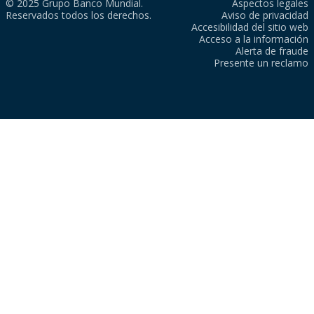
© 2025 Grupo Banco Mundial.
Aspectos legales
Reservados todos los derechos.
Aviso de privacidad
Accesibilidad del sitio web
Acceso a la información
Alerta de fraude
Presente un reclamo