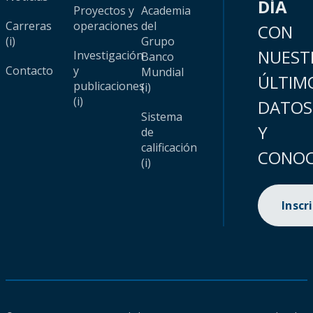
DÍA
Proyectos y
Academia
Carreras
operaciones
del
CON
(i)
Grupo
NUEST
Investigación
Banco
Contacto
y
Mundial
ÚLTIM
publicaciones
(i)
(i)
DATOS
Sistema
Y
de
calificación
CONOC
(i)
Inscr