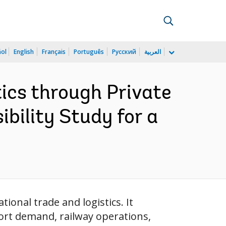
ñol
English
Français
Português
Русский
العربية
ics through Private
ibility Study for a
ional trade and logistics. It
ort demand, railway operations,