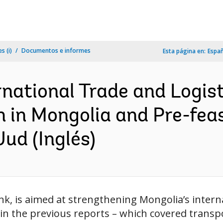
s (i)
Documentos e informes
Esta página en:
Espa
national Trade and Logist
 in Mongolia and Pre-feas
Uud (Inglés)
k, is aimed at strengthening Mongolia’s internat
n the previous reports – which covered transp