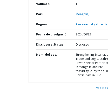
Volumen
1
País
Mongolia,
Región
Asia oriental y el Pacífic
Fecha de divulgación
2024/06/25
Disclosure Status
Disclosed
Nom. del doc.
Strengthening Internati
Trade and Logistics th
Private Sector Participa
in Mongolia and Pre-
feasibility Study for a D
Port in Zamiin Uud
Vea más