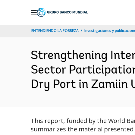
Skip
to
Main
ENTENDIENDO LA POBREZA
Investigaciones y publicacione
Navigation
Strengthening Inter
Sector Participation
Dry Port in Zamiin 
This report, funded by the World Ban
summarizes the material presented i