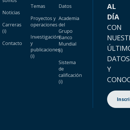
somos
AL
Temas
Datos
Noticias
DÍA
Proyectos y
Academia
Carreras
operaciones
del
CON
(i)
Grupo
NUEST
Investigación
Banco
Contacto
y
Mundial
ÚLTIM
publicaciones
(i)
(i)
DATOS
Sistema
Y
de
calificación
CONOC
(i)
Inscr