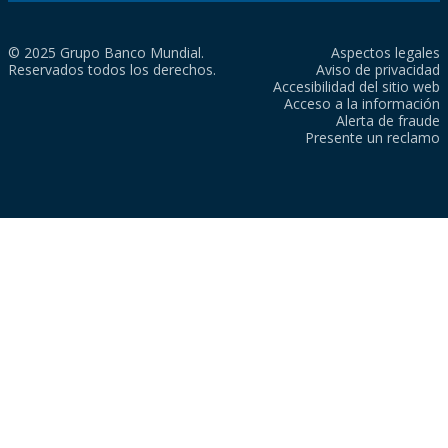
© 2025 Grupo Banco Mundial.
Aspectos legales
Reservados todos los derechos.
Aviso de privacidad
Accesibilidad del sitio web
Acceso a la información
Alerta de fraude
Presente un reclamo