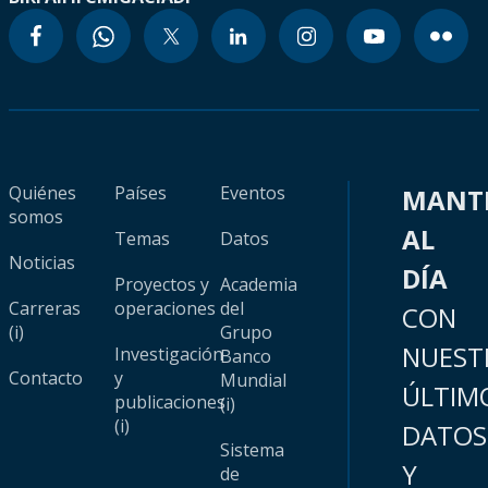
Quiénes
Países
Eventos
MANT
somos
AL
Temas
Datos
Noticias
DÍA
Proyectos y
Academia
Carreras
operaciones
del
CON
(i)
Grupo
NUEST
Investigación
Banco
Contacto
y
Mundial
ÚLTIM
publicaciones
(i)
(i)
DATOS
Sistema
Y
de