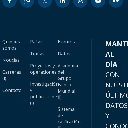
Quiénes
Países
Eventos
MANT
somos
AL
Temas
Datos
Noticias
DÍA
Proyectos y
Academia
Carreras
operaciones
del
CON
(i)
Grupo
NUEST
Investigación
Banco
Contacto
y
Mundial
ÚLTIM
publicaciones
(i)
(i)
DATOS
Sistema
Y
de
calificación
CONOC