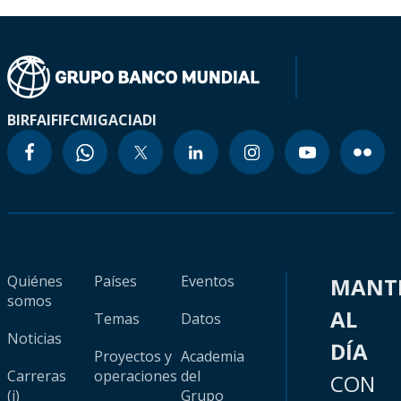
BIRF
AIF
IFC
MIGA
CIADI
Quiénes
Países
Eventos
MANT
somos
AL
Temas
Datos
Noticias
DÍA
Proyectos y
Academia
Carreras
operaciones
del
CON
(i)
Grupo