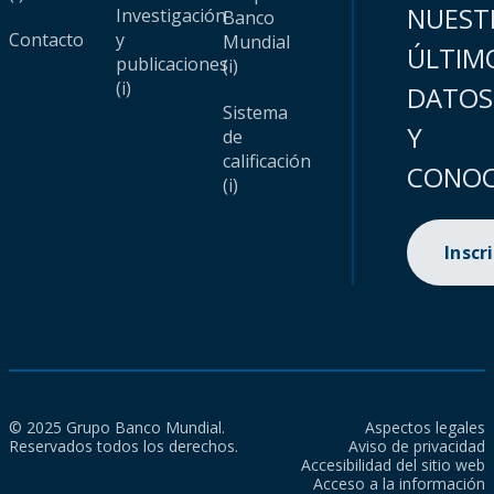
NUEST
Investigación
Banco
Contacto
y
Mundial
ÚLTIM
publicaciones
(i)
(i)
DATOS
Sistema
Y
de
calificación
CONOC
(i)
Inscr
© 2025 Grupo Banco Mundial.
Aspectos legales
Reservados todos los derechos.
Aviso de privacidad
Accesibilidad del sitio web
Acceso a la información