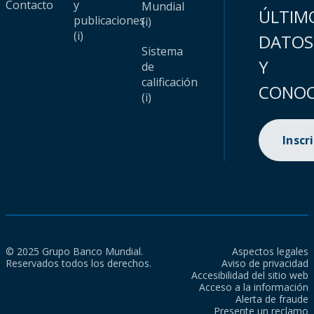
Contacto
y
Mundial
ÚLTIM
publicaciones
(i)
(i)
DATOS
Sistema
Y
de
calificación
CONOC
(i)
Inscr
© 2025 Grupo Banco Mundial.
Aspectos legales
Reservados todos los derechos.
Aviso de privacidad
Accesibilidad del sitio web
Acceso a la información
Alerta de fraude
Presente un reclamo