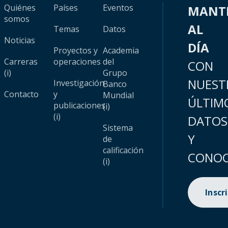
Quiénes
Países
Eventos
MANT
somos
AL
Temas
Datos
Noticias
DÍA
Proyectos y
Academia
Carreras
operaciones
del
CON
(i)
Grupo
NUEST
Investigación
Banco
Contacto
y
Mundial
ÚLTIM
publicaciones
(i)
(i)
DATOS
Sistema
Y
de
calificación
CONOC
(i)
Inscr