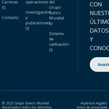
Carreras
operaciones
del
CON
(i)
Grupo
NUEST
Investigación
Banco
Contacto
y
Mundial
ÚLTIM
publicaciones
(i)
(i)
DATOS
Sistema
Y
de
calificación
CONOC
(i)
Inscr
© 2025 Grupo Banco Mundial.
Aspectos legales
Reservados todos los derechos.
Aviso de privacidad