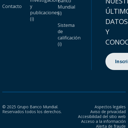
NUEST
Investigación
Banco
Contacto
y
Mundial
ÚLTIM
publicaciones
(i)
(i)
DATOS
Sistema
Y
de
calificación
CONOC
(i)
Inscr
© 2025 Grupo Banco Mundial.
Aspectos legales
Reservados todos los derechos.
Aviso de privacidad
Accesibilidad del sitio web
Acceso a la información
Alerta de fraude