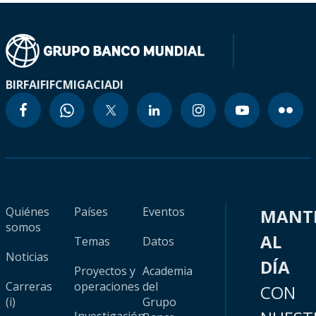
BIRF
AIF
IFC
MIGA
CIADI
Quiénes
Países
Eventos
MANT
somos
AL
Temas
Datos
Noticias
DÍA
Proyectos y
Academia
Carreras
operaciones
del
CON
(i)
Grupo