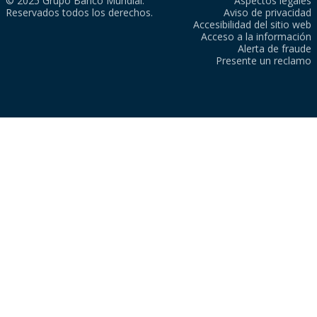
© 2025 Grupo Banco Mundial.
Aspectos legales
Reservados todos los derechos.
Aviso de privacidad
Accesibilidad del sitio web
Acceso a la información
Alerta de fraude
Presente un reclamo