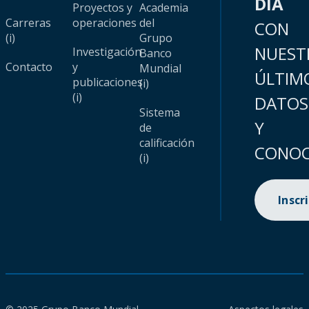
DÍA
Proyectos y
Academia
Carreras
operaciones
del
CON
(i)
Grupo
NUEST
Investigación
Banco
Contacto
y
Mundial
ÚLTIM
publicaciones
(i)
(i)
DATOS
Sistema
Y
de
calificación
CONOC
(i)
Inscr