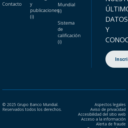
Contacto
y
Mundial
ÚLTIM
publicaciones
(i)
(i)
DATOS
Sistema
Y
de
calificación
CONOC
(i)
Inscr
© 2025 Grupo Banco Mundial.
Aspectos legales
Reservados todos los derechos.
Aviso de privacidad
Accesibilidad del sitio web
Acceso a la información
Alerta de fraude