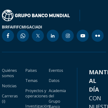
BIRF
AIF
IFC
MIGA
CIADI
Quiénes
Países
Eventos
MANT
somos
AL
Temas
Datos
Noticias
DÍA
Proyectos y
Academia
Carreras
operaciones
del
CON
(i)
Grupo
NUEST
Investigación
Banco