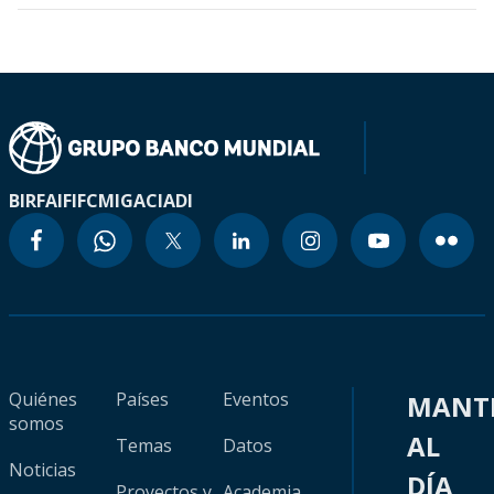
BIRF
AIF
IFC
MIGA
CIADI
Quiénes
Países
Eventos
MANT
somos
AL
Temas
Datos
Noticias
DÍA
Proyectos y
Academia