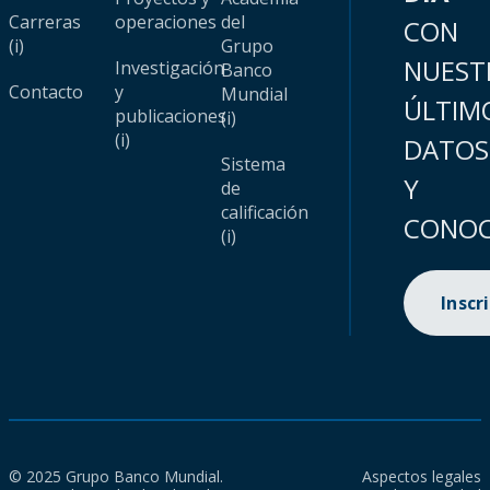
Carreras
operaciones
del
CON
(i)
Grupo
NUEST
Investigación
Banco
Contacto
y
Mundial
ÚLTIM
publicaciones
(i)
(i)
DATOS
Sistema
Y
de
calificación
CONOC
(i)
Inscr
© 2025 Grupo Banco Mundial.
Aspectos legales