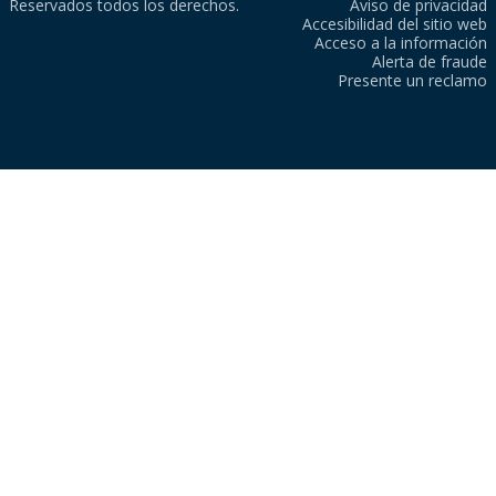
Reservados todos los derechos.
Aviso de privacidad
Accesibilidad del sitio web
Acceso a la información
Alerta de fraude
Presente un reclamo