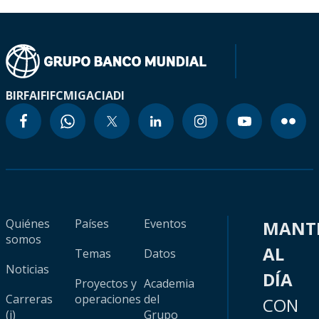
BIRF
AIF
IFC
MIGA
CIADI
Quiénes
Países
Eventos
MANT
somos
AL
Temas
Datos
Noticias
DÍA
Proyectos y
Academia
Carreras
operaciones
del
CON
(i)
Grupo