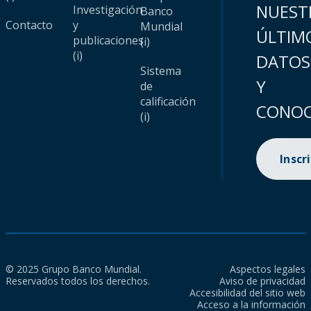
NUEST
Investigación
Banco
Contacto
y
Mundial
ÚLTIM
publicaciones
(i)
(i)
DATOS
Sistema
Y
de
calificación
CONOC
(i)
Inscr
© 2025 Grupo Banco Mundial.
Aspectos legales
Reservados todos los derechos.
Aviso de privacidad
Accesibilidad del sitio web
Acceso a la información