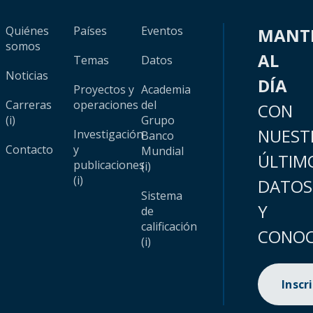
Quiénes
Países
Eventos
MANT
somos
AL
Temas
Datos
Noticias
DÍA
Proyectos y
Academia
Carreras
operaciones
del
CON
(i)
Grupo
NUEST
Investigación
Banco
Contacto
y
Mundial
ÚLTIM
publicaciones
(i)
(i)
DATOS
Sistema
Y
de
calificación
CONOC
(i)
Inscr