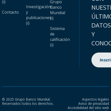
(i)
Grupo
NUEST
Investigación
Banco
Contacto
y
Mundial
ÚLTIM
publicaciones
(i)
(i)
DATOS
Sistema
Y
de
calificación
CONOC
(i)
Inscr
© 2025 Grupo Banco Mundial.
Aspectos legales
Reservados todos los derechos.
Aviso de privacidad
Accesibilidad del sitio web