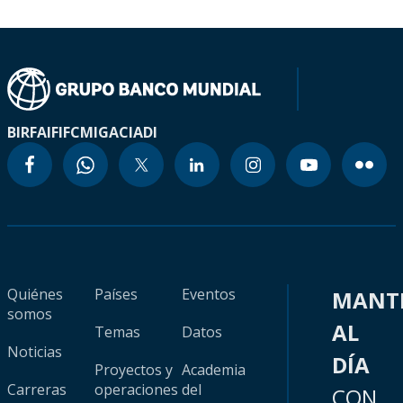
BIRF
AIF
IFC
MIGA
CIADI
Quiénes
Países
Eventos
MANT
somos
AL
Temas
Datos
Noticias
DÍA
Proyectos y
Academia
Carreras
operaciones
del
CON