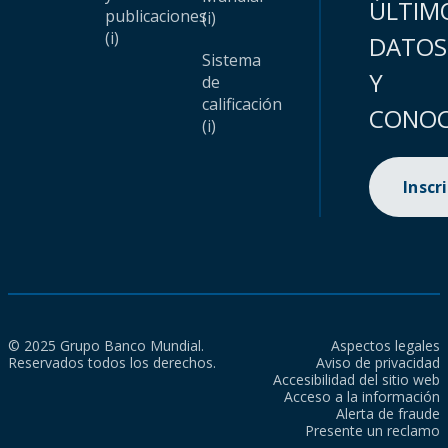
ÚLTIM
publicaciones
(i)
(i)
DATOS
Sistema
Y
de
calificación
CONOC
(i)
Inscr
© 2025 Grupo Banco Mundial.
Aspectos legales
Reservados todos los derechos.
Aviso de privacidad
Accesibilidad del sitio web
Acceso a la información
Alerta de fraude
Presente un reclamo