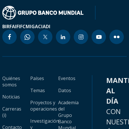
BIRF
AIF
IFC
MIGA
CIADI
Quiénes
Países
Eventos
MANT
somos
AL
Temas
Datos
Noticias
DÍA
Proyectos y
Academia
Carreras
operaciones
del
CON
(i)
Grupo
NUEST
Investigación
Banco
Contacto
y
Mundial