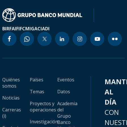
BIRF
AIF
IFC
MIGA
CIADI
Quiénes
Países
Eventos
MANT
somos
AL
Temas
Datos
Noticias
DÍA
Proyectos y
Academia
Carreras
operaciones
del
CON
(i)
Grupo
NUEST
Investigación
Banco