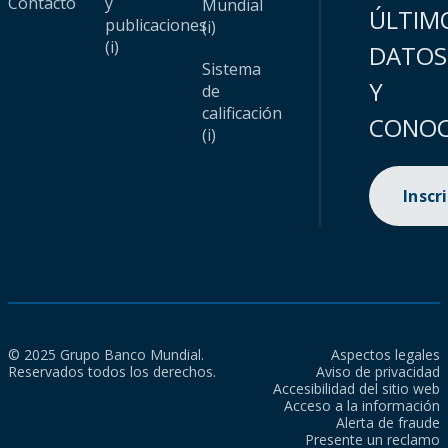
Contacto
y
Mundial
ÚLTIM
publicaciones
(i)
(i)
DATOS
Sistema
Y
de
calificación
CONOC
(i)
Inscr
© 2025 Grupo Banco Mundial.
Aspectos legales
Reservados todos los derechos.
Aviso de privacidad
Accesibilidad del sitio web
Acceso a la información
Alerta de fraude
Presente un reclamo