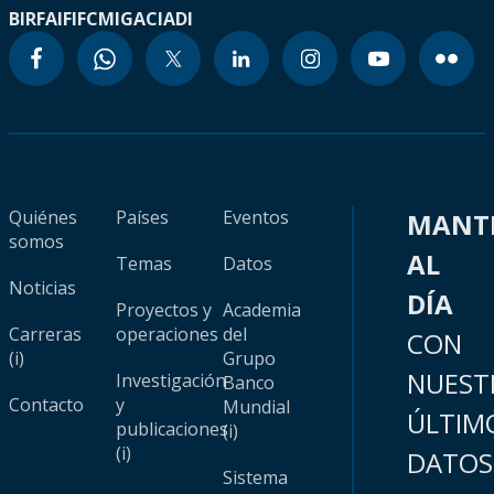
BIRF
AIF
IFC
MIGA
CIADI
Quiénes
Países
Eventos
MANT
somos
AL
Temas
Datos
Noticias
DÍA
Proyectos y
Academia
Carreras
operaciones
del
CON
(i)
Grupo
NUEST
Investigación
Banco
Contacto
y
Mundial
ÚLTIM
publicaciones
(i)
(i)
DATOS
Sistema