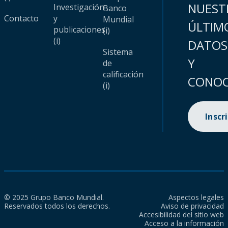
NUEST
Investigación
Banco
Contacto
y
Mundial
ÚLTIM
publicaciones
(i)
(i)
DATOS
Sistema
Y
de
calificación
CONOC
(i)
Inscr
© 2025 Grupo Banco Mundial.
Aspectos legales
Reservados todos los derechos.
Aviso de privacidad
Accesibilidad del sitio web
Acceso a la información