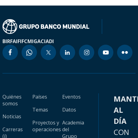
BIRF
AIF
IFC
MIGA
CIADI
Quiénes
Países
Eventos
MANT
somos
AL
Temas
Datos
Noticias
DÍA
Proyectos y
Academia
Carreras
operaciones
del
CON
(i)
Grupo