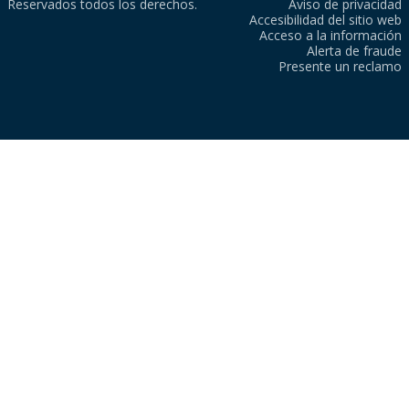
Reservados todos los derechos.
Aviso de privacidad
Accesibilidad del sitio web
Acceso a la información
Alerta de fraude
Presente un reclamo