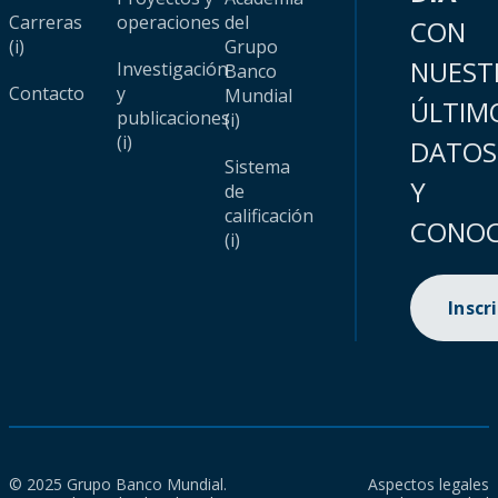
Carreras
operaciones
del
CON
(i)
Grupo
NUEST
Investigación
Banco
Contacto
y
Mundial
ÚLTIM
publicaciones
(i)
(i)
DATOS
Sistema
Y
de
calificación
CONOC
(i)
Inscr
© 2025 Grupo Banco Mundial.
Aspectos legales