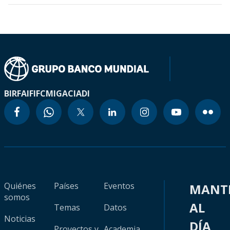
BIRF
AIF
IFC
MIGA
CIADI
Quiénes
Países
Eventos
MANT
somos
AL
Temas
Datos
Noticias
DÍA
Proyectos y
Academia