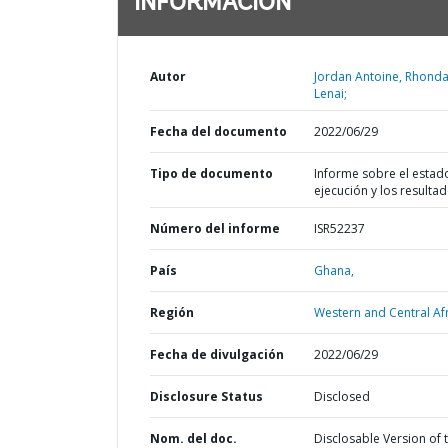
INFORMACIÓN
Autor
Jordan Antoine, Rhond
Lenai;
Fecha del documento
2022/06/29
Tipo de documento
Informe sobre el estad
ejecución y los resulta
Número del informe
ISR52237
País
Ghana,
Región
Western and Central Afr
Fecha de divulgación
2022/06/29
Disclosure Status
Disclosed
Nom. del doc.
Disclosable Version of 