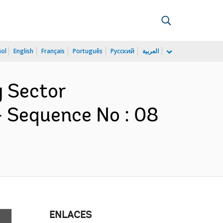
ñol
English
Français
Português
Русский
العربية
y Sector
- Sequence No : 08
ENLACES