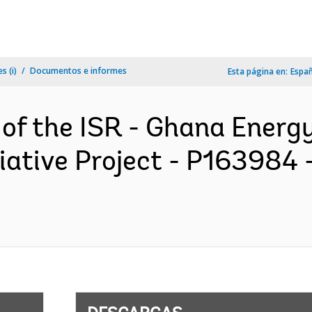
s (i)
Documentos e informes
Esta página en:
Espa
 of the ISR - Ghana Energ
iative Project - P163984 