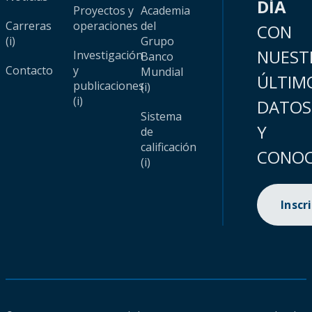
DÍA
Proyectos y
Academia
Carreras
operaciones
del
CON
(i)
Grupo
NUEST
Investigación
Banco
Contacto
y
Mundial
ÚLTIM
publicaciones
(i)
(i)
DATOS
Sistema
Y
de
calificación
CONOC
(i)
Inscr