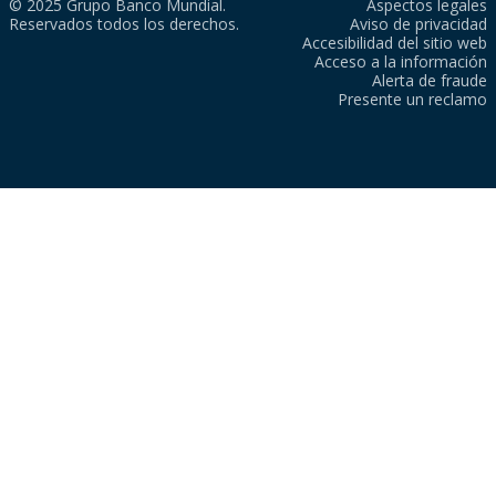
© 2025 Grupo Banco Mundial.
Aspectos legales
Reservados todos los derechos.
Aviso de privacidad
Accesibilidad del sitio web
Acceso a la información
Alerta de fraude
Presente un reclamo