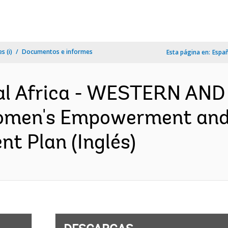
s (i)
Documentos e informes
Esta página en:
Espa
al Africa - WESTERN AN
omen's Empowerment and
nt Plan (Inglés)