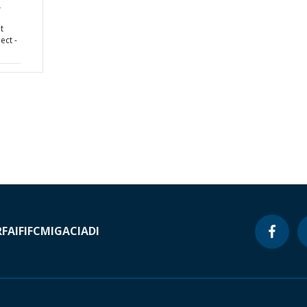
L
t
ect -
RF
AIF
IFC
MIGA
CIADI