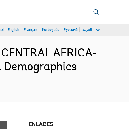
ñol
English
Français
Português
Русский
العربية
D CENTRAL AFRICA-
 Demographics
ENLACES