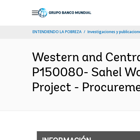
Skip
to
Main
ENTENDIENDO LA POBREZA
Investigaciones y publicacione
Navigation
Western and Centr
P150080- Sahel W
Project - Procureme