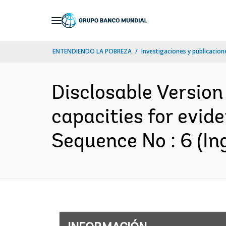
Skip
to
Main
ENTENDIENDO LA POBREZA
Investigaciones y publicacione
Navigation
Disclosable Version
capacities for evid
Sequence No : 6 (Ing