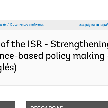
s (i)
Documentos e informes
Esta página en:
Espa
 of the ISR - Strengthenin
ence-based policy making
lés)