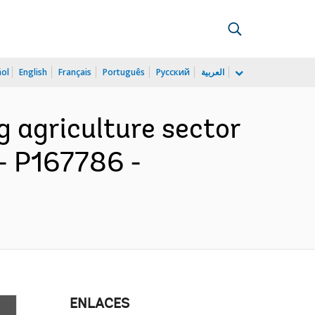
ñol
English
Français
Português
Русский
العربية
g agriculture sector
 - P167786 -
ENLACES