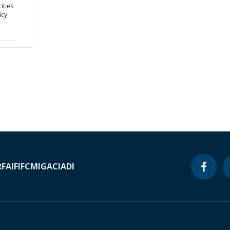
ities
icy
RF
AIF
IFC
MIGA
CIADI