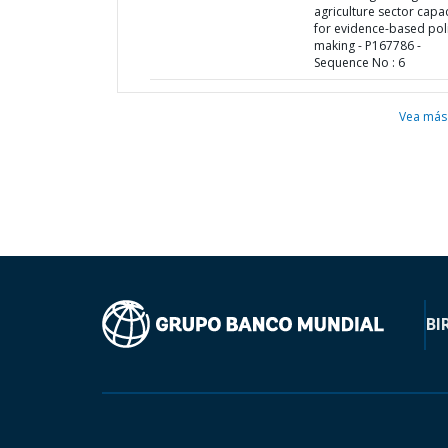
agriculture sector capac
for evidence-based pol
making - P167786 -
Sequence No : 6
Vea más
BI