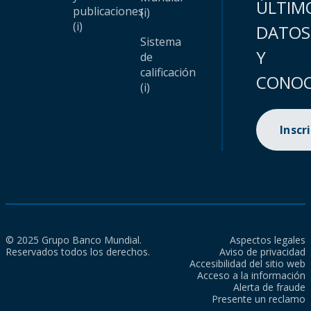
ÚLTIM
publicaciones
(i)
(i)
DATOS
Sistema
Y
de
calificación
CONOC
(i)
Inscr
© 2025 Grupo Banco Mundial.
Aspectos legales
Reservados todos los derechos.
Aviso de privacidad
Accesibilidad del sitio web
Acceso a la información
Alerta de fraude
Presente un reclamo