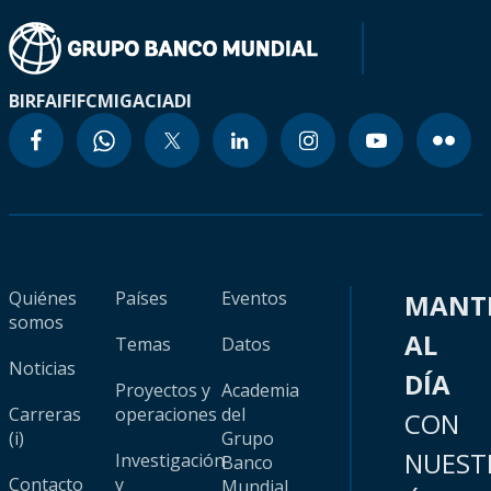
BIRF
AIF
IFC
MIGA
CIADI
Quiénes
Países
Eventos
MANT
somos
AL
Temas
Datos
Noticias
DÍA
Proyectos y
Academia
Carreras
operaciones
del
CON
(i)
Grupo
NUEST
Investigación
Banco
Contacto
y
Mundial