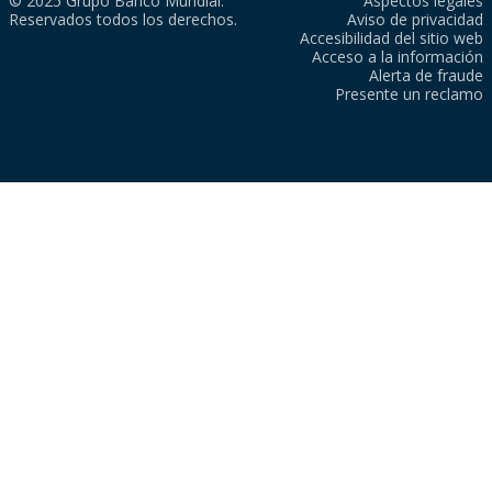
© 2025 Grupo Banco Mundial.
Aspectos legales
Reservados todos los derechos.
Aviso de privacidad
Accesibilidad del sitio web
Acceso a la información
Alerta de fraude
Presente un reclamo