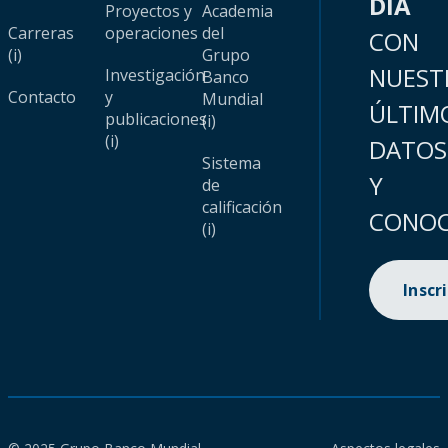
DÍA
Proyectos y
Academia
Carreras
operaciones
del
CON
(i)
Grupo
NUEST
Investigación
Banco
Contacto
y
Mundial
ÚLTIM
publicaciones
(i)
(i)
DATOS
Sistema
Y
de
calificación
CONOC
(i)
Inscr