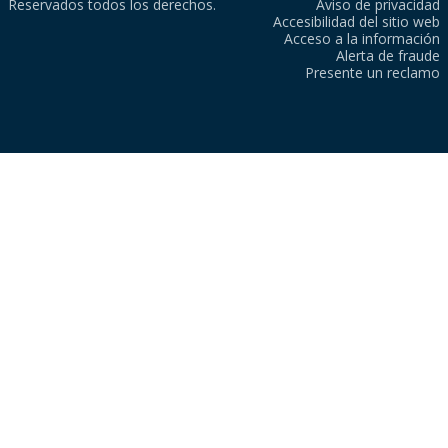
Reservados todos los derechos.
Aviso de privacidad
Accesibilidad del sitio web
Acceso a la información
Alerta de fraude
Presente un reclamo