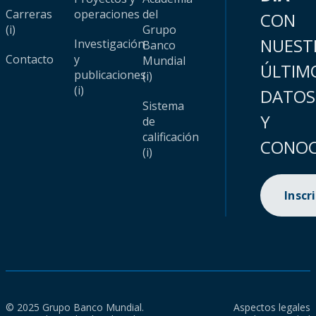
Carreras
operaciones
del
CON
(i)
Grupo
NUEST
Investigación
Banco
Contacto
y
Mundial
ÚLTIM
publicaciones
(i)
(i)
DATOS
Sistema
Y
de
calificación
CONOC
(i)
Inscr
© 2025 Grupo Banco Mundial.
Aspectos legales