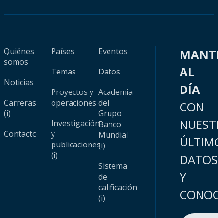
Quiénes
Países
Eventos
MANT
somos
AL
Temas
Datos
Noticias
DÍA
Proyectos y
Academia
Carreras
operaciones
del
CON
(i)
Grupo
NUEST
Investigación
Banco
Contacto
y
Mundial
ÚLTIM
publicaciones
(i)
(i)
DATOS
Sistema
Y
de
calificación
CONOC
(i)