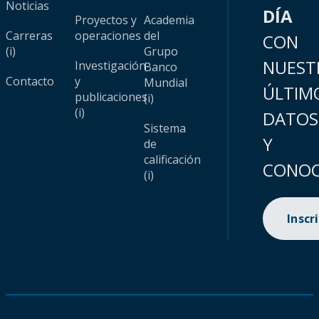
Noticias
DÍA
Proyectos y
Academia
Carreras
operaciones
del
CON
(i)
Grupo
NUEST
Investigación
Banco
Contacto
y
Mundial
ÚLTIM
publicaciones
(i)
(i)
DATOS
Sistema
Y
de
calificación
CONOC
(i)
Inscr