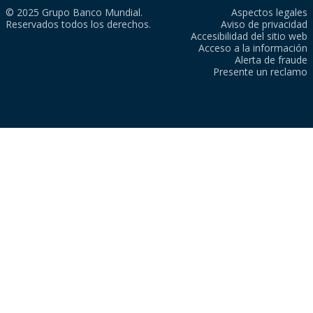
© 2025 Grupo Banco Mundial.
Aspectos legales
Reservados todos los derechos.
Aviso de privacidad
Accesibilidad del sitio web
Acceso a la información
Alerta de fraude
Presente un reclamo