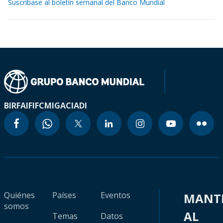
Suscríbase al boletín semanal del Banco Mundial
BIRF
AIF
IFC
MIGA
CIADI
Quiénes
Países
Eventos
MANT
somos
AL
Temas
Datos