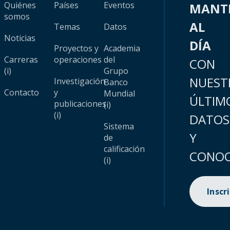
Quiénes
Países
Eventos
MANT
somos
AL
Temas
Datos
Noticias
DÍA
Proyectos y
Academia
Carreras
operaciones
del
CON
(i)
Grupo
NUEST
Investigación
Banco
Contacto
y
Mundial
ÚLTIM
publicaciones
(i)
(i)
DATOS
Sistema
Y
de
calificación
CONOC
(i)
Inscr