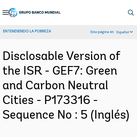
Skip
to
Main
ENTENDIENDO LA POBREZA
Esta página en:
Español
Navigation
Disclosable Version of
the ISR - GEF7: Green
and Carbon Neutral
Cities - P173316 -
Sequence No : 5 (Inglés)