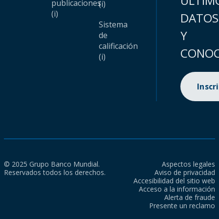
ÚLTIM
publicaciones
(i)
(i)
DATOS
Sistema
Y
de
calificación
CONOC
(i)
Inscr
© 2025 Grupo Banco Mundial.
Aspectos legales
Reservados todos los derechos.
Aviso de privacidad
Accesibilidad del sitio web
Acceso a la información
Alerta de fraude
Presente un reclamo