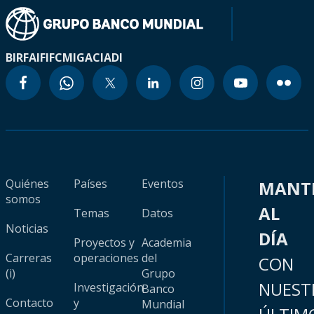
BIRF
AIF
IFC
MIGA
CIADI
Quiénes
Países
Eventos
MANT
somos
AL
Temas
Datos
Noticias
DÍA
Proyectos y
Academia
Carreras
operaciones
del
CON
(i)
Grupo
NUEST
Investigación
Banco
Contacto
y
Mundial