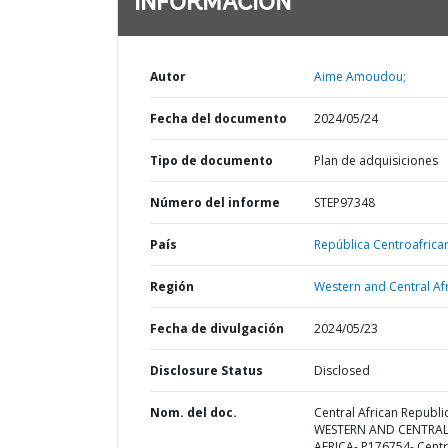
INFORMACIÓN
Autor
Aime Amoudou;
Fecha del documento
2024/05/24
Tipo de documento
Plan de adquisiciones
Número del informe
STEP97348
País
República Centroafrica
Región
Western and Central Afr
Fecha de divulgación
2024/05/23
Disclosure Status
Disclosed
Nom. del doc.
Central African Republic
WESTERN AND CENTRA
AFRICA- P176754- Centr