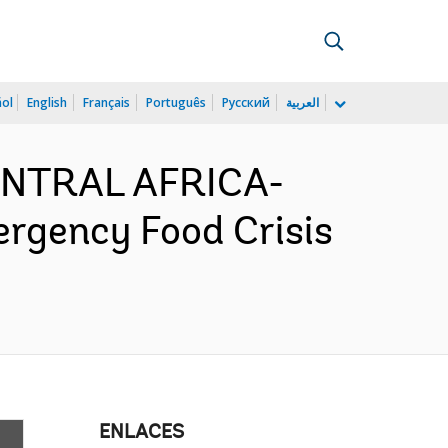
ñol
English
Français
Português
Русский
العربية
CENTRAL AFRICA-
ergency Food Crisis
ENLACES