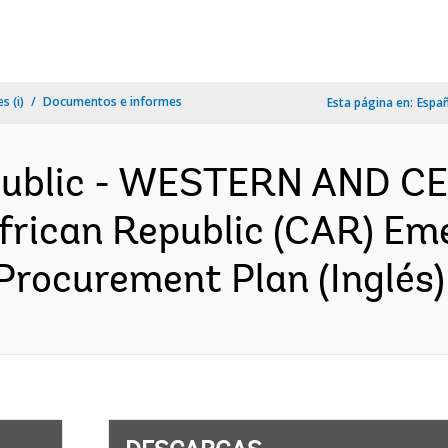
s (i)
Documentos e informes
Esta página en:
Espa
epublic - WESTERN AND 
frican Republic (CAR) Em
Procurement Plan (Inglés)