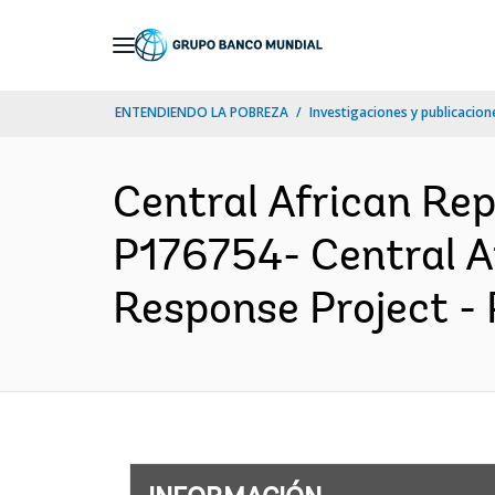
Skip
to
Main
ENTENDIENDO LA POBREZA
Investigaciones y publicacione
Navigation
Central African R
P176754- Central A
Response Project - 