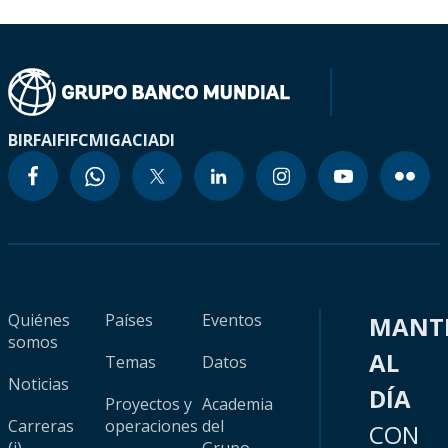
BIRF
AIF
IFC
MIGA
CIADI
Quiénes
Países
Eventos
MANT
somos
AL
Temas
Datos
Noticias
DÍA
Proyectos y
Academia
Carreras
operaciones
del
CON