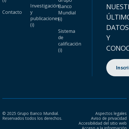
(i)
Grupo
NUEST
Investigación
Banco
Contacto
y
Mundial
ÚLTIM
publicaciones
(i)
(i)
DATOS
Sistema
Y
de
calificación
CONOC
(i)
Inscr
© 2025 Grupo Banco Mundial.
Aspectos legales
Reservados todos los derechos.
Aviso de privacidad
Accesibilidad del sitio web
Acceso a la información