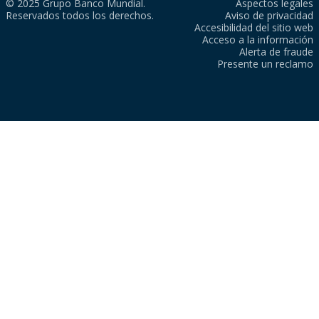
© 2025 Grupo Banco Mundial.
Aspectos legales
Reservados todos los derechos.
Aviso de privacidad
Accesibilidad del sitio web
Acceso a la información
Alerta de fraude
Presente un reclamo