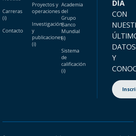
DÍA
Proyectos y
Academia
Carreras
operaciones
del
CON
(i)
Grupo
NUEST
Investigación
Banco
Contacto
y
Mundial
ÚLTIM
publicaciones
(i)
(i)
DATOS
Sistema
Y
de
calificación
CONOC
(i)
Inscr