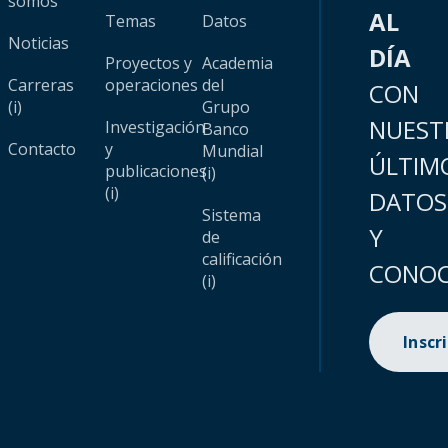
somos
AL
Temas
Datos
Noticias
DÍA
Proyectos y
Academia
Carreras
operaciones
del
CON
(i)
Grupo
NUEST
Investigación
Banco
Contacto
y
Mundial
ÚLTIM
publicaciones
(i)
(i)
DATOS
Sistema
Y
de
calificación
CONOC
(i)
Inscr