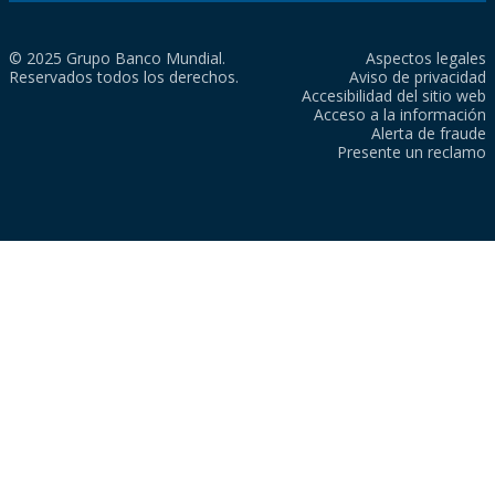
© 2025 Grupo Banco Mundial.
Aspectos legales
Reservados todos los derechos.
Aviso de privacidad
Accesibilidad del sitio web
Acceso a la información
Alerta de fraude
Presente un reclamo