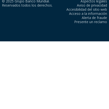
© 2025 Grupo Banco Mundial.
Aspectos legales
Reservados todos los derechos.
Aviso de privacidad
Accesibilidad del sitio web
Acceso a la información
Alerta de fraude
Presente un reclamo