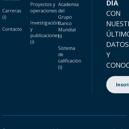
DÍA
Proyectos y
Academia
Carreras
operaciones
del
CON
(i)
Grupo
NUEST
Investigación
Banco
Contacto
y
Mundial
ÚLTIM
publicaciones
(i)
(i)
DATOS
Sistema
Y
de
calificación
CONOC
(i)
Inscr