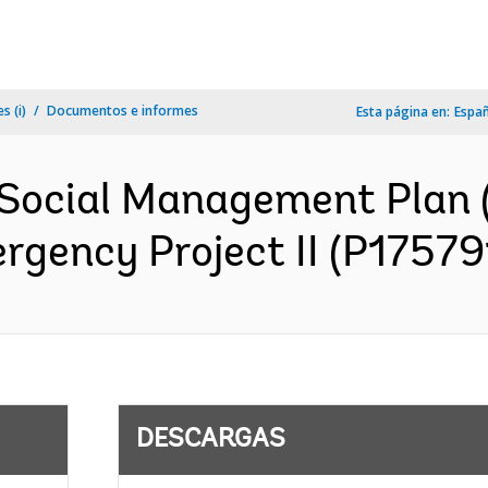
s (i)
Documentos e informes
Esta página en:
Espa
Social Management Plan 
gency Project II (P175791
DESCARGAS