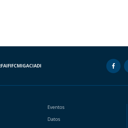
RF
AIF
IFC
MIGA
CIADI
Eventos
Datos