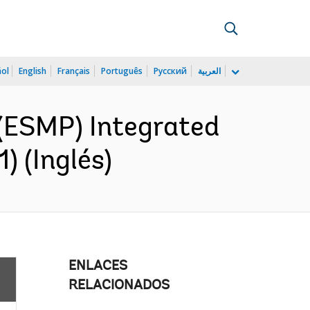
ñol
English
Français
Português
Русский
العربية
(ESMP) Integrated
) (Inglés)
ENLACES
RELACIONADOS