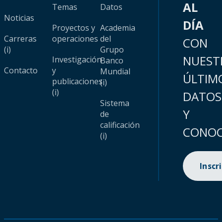
AL
Temas
Datos
Noticias
DÍA
Proyectos y
Academia
Carreras
operaciones
del
CON
(i)
Grupo
NUEST
Investigación
Banco
Contacto
y
Mundial
ÚLTIM
publicaciones
(i)
(i)
DATOS
Sistema
Y
de
calificación
CONOC
(i)
Inscr