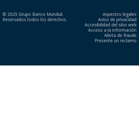
© 2025 Grupo Banco Mundial.
Aspectos legales
Reservados todos los derechos.
Aviso de privacidad
Accesibilidad del sitio web
Acceso a la información
Alerta de fraude
Presente un reclamo