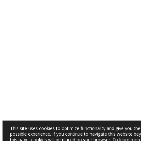
This site uses cookies to optimize functionality and give you the
possible experience. If you continue to navigate this website be
this page, cookies will be placed on your browser. To learn mor