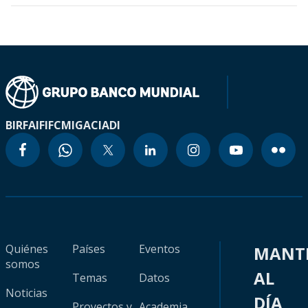
BIRF
AIF
IFC
MIGA
CIADI
Quiénes
Países
Eventos
MANT
somos
AL
Temas
Datos
Noticias
DÍA
Proyectos y
Academia