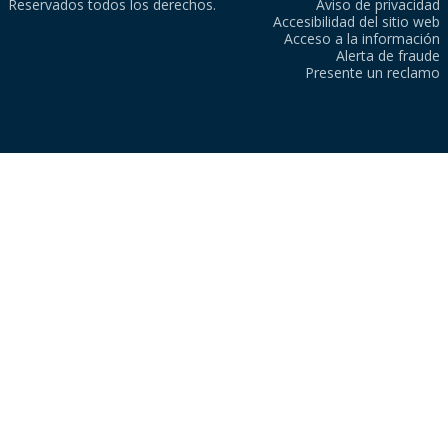
Reservados todos los derechos.
Aviso de privacidad
Accesibilidad del sitio web
Acceso a la información
Alerta de fraude
Presente un reclamo