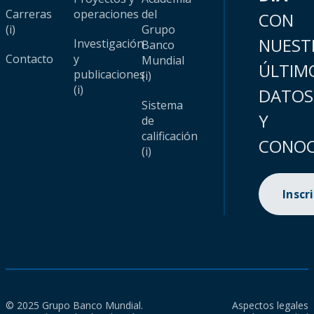
Carreras
operaciones
del
CON
(i)
Grupo
NUEST
Investigación
Banco
Contacto
y
Mundial
ÚLTIM
publicaciones
(i)
(i)
DATOS
Sistema
Y
de
calificación
CONOC
(i)
Inscr
© 2025 Grupo Banco Mundial.
Aspectos legales